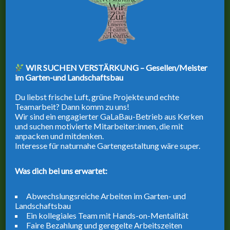
India by train as low as 549,99€
von
gamb-admin
6. Februar 2019
WIR SUCHEN VERSTÄRKUNG – Gesellen/Meister
im Garten-und Landschaftsbau
Du liebst frische Luft, grüne Projekte und echte
Teamarbeit? Dann komm zu uns!
Wir sind ein engagierter GaLaBau-Betrieb aus Kerken
und suchen motivierte Mitarbeiter:innen, die mit
anpacken und mitdenken.
Interesse für naturnahe Gartengestaltung wäre super.
Was dich bei uns erwartet:
Abwechslungsreiche Arbeiten im Garten- und
Landschaftsbau
Cambodgia as low as 799,90€
Ein kollegiales Team mit Hands-on-Mentalität
Faire Bezahlung und geregelte Arbeitszeiten
von
gamb-admin
6. Februar 2019